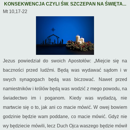
KONSEKWENCJA CZYLI ŚW. SZCZEPAN NA ŚWIĘTA...
Mt 10,17-22
Jezus powiedział do swoich Apostołów: „Miejcie się na
baczności przed ludźmi. Będą was wydawać sądom i w
swych synagogach będą was biczować. Nawet przed
namiestników i królów będą was wodzić z mego powodu, na
świadectwo im i poganom. Kiedy was wydadzą, nie
martwcie się o to, jak ani co macie mówić. W owej bowiem
godzinie będzie wam poddane, co macie mówić. Gdyż nie
wy będziecie mówili, lecz Duch Ojca waszego będzie mówił