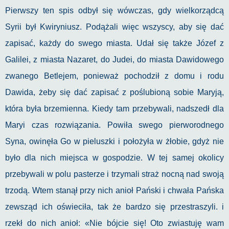
Pierwszy ten spis odbył się wówczas, gdy wielkorządcą
Syrii był Kwiryniusz. Podążali więc wszyscy, aby się dać
zapisać, każdy do swego miasta. Udał się także Józef z
Galilei, z miasta Nazaret, do Judei, do miasta Dawidowego
zwanego Betlejem, ponieważ pochodził z domu i rodu
Dawida, żeby się dać zapisać z poślubioną sobie Maryją,
która była brzemienna. Kiedy tam przebywali, nadszedł dla
Maryi czas rozwiązania. Powiła swego pierworodnego
Syna, owinęła Go w pieluszki i położyła w żłobie, gdyż nie
było dla nich miejsca w gospodzie. W tej samej okolicy
przebywali w polu pasterze i trzymali straż nocną nad swoją
trzodą. Wtem stanął przy nich anioł Pański i chwała Pańska
zewsząd ich oświeciła, tak że bardzo się przestraszyli. i
rzekł do nich anioł: «Nie bójcie się! Oto zwiastuję wam