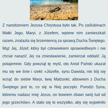
Z narodzeniem Jezusa Chrystusa było tak. Po zaślubinach
Matki Jego, Maryi, z Józefem, wpierw nim zamieszkali
razem, znalazła się brzemienną za sprawą Ducha Świętego.
Mąż Jej, Józef, który był człowiekiem sprawiedliwym i nie
chciał narazić Jej na zniesławienie, zamierzał oddalić Ją
potajemnie. Gdy powziął tę myśl, oto Anioł Pański ukazał
mu się we śnie i rzekł: «Józefie, synu Dawida, nie bój się
wziąć do siebie Maryi, twej Małżonki; albowiem z Ducha
Świętego jest to, co się w Niej poczęło. Porodzi Syna,
któremu nadasz imię Jezus, on bowiem zbawi swój lud od
jego grzechów». A stało się to wszystko, aby się wypełniło