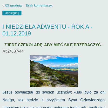
o
09 grudnia
Brak komentarzy:
Udostępnij
I NIEDZIELA ADWENTU - ROK A -
01.12.2019
ZJEDZ CZEKOLADĘ, ABY MIEĆ SIŁĘ PRZEBACZYĆ...
Mt 24, 37-44
Jezus powiedział do swoich uczniów: «Jak było za dni
Noego, tak będzie z przyjściem Syna Człowieczego.
albowiem jak w czasie przed potopem jedli i pili, żenili się i