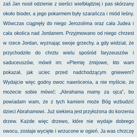
zaś Jan nosił odzienie z sierści wielbłądziej i pas skórzany
około bioder, a jego pokarmem były szarańcza i miód leśny.
Wówczas ciągnęły do niego Jerozolima oraz cała Judea i
cała okolica nad Jordanem. Przyjmowano od niego chrzest
w rzece Jordan, wyznając swoje grzechy. a gdy widział, że
przychodziło do chrztu wielu spośród faryzeuszów i
saduceuszów, mówił im: «Plemię żmijowe, kto wam
pokazał, jak uciec przed nadchodzącym gniewem?
Wydajcie więc godny owoc nawrócenia, a nie myślcie, że
możecie sobie mówić: „Abrahama mamy za ojca”, bo
powiadam wam, że z tych kamieni może Bóg wzbudzić
dzieci Abrahamowi. Już siekiera jest przyłożona do korzenia
drzew. Każde więc drzewo, które nie wydaje dobrego
owocu, zostaje wycięte i wrzucone w ogień. Ja was chrzczę