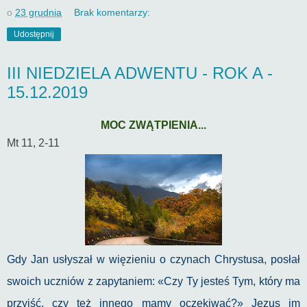
o
23 grudnia
Brak komentarzy:
Udostępnij
III NIEDZIELA ADWENTU - ROK A -
15.12.2019
MOC ZWĄTPIENIA...
Mt 11, 2-11
Gdy Jan usłyszał w więzieniu o czynach Chrystusa, posłał
swoich uczniów z zapytaniem: «Czy Ty jesteś Tym, który ma
przyjść, czy też innego mamy oczekiwać?» Jezus im