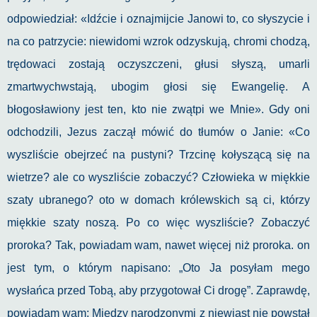
odpowiedział: «Idźcie i oznajmijcie Janowi to, co słyszycie i
na co patrzycie: niewidomi wzrok odzyskują, chromi chodzą,
trędowaci zostają oczyszczeni, głusi słyszą, umarli
zmartwychwstają, ubogim głosi się Ewangelię. A
błogosławiony jest ten, kto nie zwątpi we Mnie». Gdy oni
odchodzili, Jezus zaczął mówić do tłumów o Janie: «Co
wyszliście obejrzeć na pustyni? Trzcinę kołyszącą się na
wietrze? ale co wyszliście zobaczyć? Człowieka w miękkie
szaty ubranego? oto w domach królewskich są ci, którzy
miękkie szaty noszą. Po co więc wyszliście? Zobaczyć
proroka? Tak, powiadam wam, nawet więcej niż proroka. on
jest tym, o którym napisano: „Oto Ja posyłam mego
wysłańca przed Tobą, aby przygotował Ci drogę”. Zaprawdę,
powiadam wam: Między narodzonymi z niewiast nie powstał