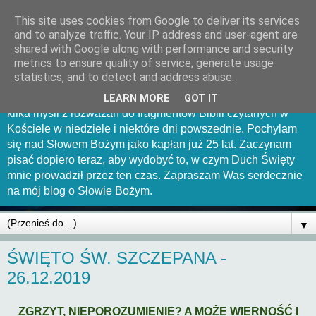
This site uses cookies from Google to deliver its services
Mów Panie bo sługa Twój
and to analyze traffic. Your IP address and user-agent are
shared with Google along with performance and security
słucha
metrics to ensure quality of service, generate usage
statistics, and to detect and address abuse.
Witam Was serdecznie na tej stronce. Chciałbym uchwycić
LEARN MORE
GOT IT
kilka myśli z rozważań do fragmentów Biblii czytanych w
Kościele w niedziele i niektóre dni powszednie. Pochylam
się nad Słowem Bożym jako kapłan już 25 lat. Zaczynam
pisać dopiero teraz, aby wydobyć to, w czym Duch Święty
mnie prowadził przez ten czas. Zapraszam Was serdecznie
na mój blog o Słowie Bożym.
▼
ŚWIĘTO ŚW. SZCZEPANA -
26.12.2019
ZGRZYT, NIEPOROZUMIENIE? A MOŻE WIERNOŚĆ I