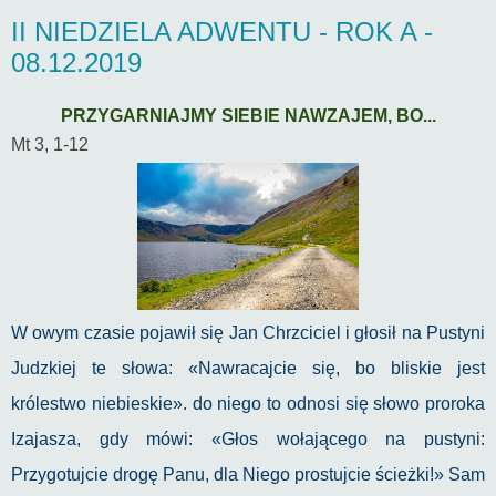
II NIEDZIELA ADWENTU - ROK A -
08.12.2019
PRZYGARNIAJMY SIEBIE NAWZAJEM, BO...
Mt 3, 1-12
W owym czasie pojawił się Jan Chrzciciel i głosił na Pustyni
Judzkiej te słowa: «Nawracajcie się, bo bliskie jest
królestwo niebieskie». do niego to odnosi się słowo proroka
Izajasza, gdy mówi: «Głos wołającego na pustyni:
Przygotujcie drogę Panu, dla Niego prostujcie ścieżki!» Sam