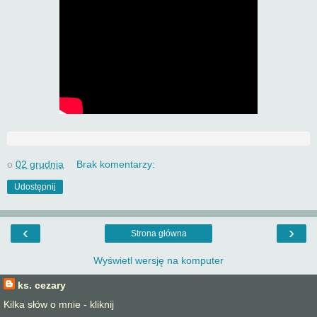
o
02 grudnia
Brak komentarzy:
Udostępnij
‹
›
Strona główna
Wyświetl wersję na komputer
ks. cezary
Kilka słów o mnie - kliknij