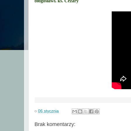
błogosławi. ks. Cezary
o
06 stycznia
Brak komentarzy: