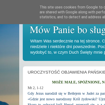
This site uses cookies from Google to de
are shared with Google along with perfo
statistics, and to detect and address a
Mów Panie bo sług
Witam Was serdecznie na tej stronce. C
niedziele i niektóre dni powszednie. P
wydobyć to, w czym Duch Święty mnie p
UROCZYSTOŚĆ OBJAWIENIA PAŃSKIEGO
MOŻE MAŁE, SPÓŹNIONE, 
Mt 2, 1-12
Gdy Jezus narodził się w Betlejem w Judei za pa
«Gdzie jest nowo narodzony Król żydowski? Ujr
Skoro to usłyszał król Herod, przeraził się, a 