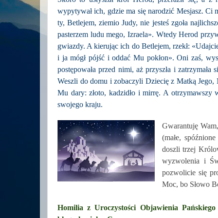
wypytywał ich, gdzie ma się narodzić Mesjasz. Ci 
ty, Betlejem, ziemio Judy, nie jesteś zgoła najlic
pasterzem ludu mego, Izraela». Wtedy Herod przywo
gwiazdy. A kierując ich do Betlejem, rzekł: «Udajcie
i ja mógł pójść i oddać Mu pokłon». Oni zaś, wys
postępowała przed nimi, aż przyszła i zatrzymała s
Weszli do domu i zobaczyli Dziecię z Matką Jego, 
Mu dary: złoto, kadzidło i mirrę. A otrzymawszy 
swojego kraju.
Gwarantuję Wam, 
(małe, spóźnione
doszli trzej Król
wyzwolenia i Św
pozwolicie się p
Moc, bo Słowo B
Homilia z Uroczystości Objawienia Pańskieg