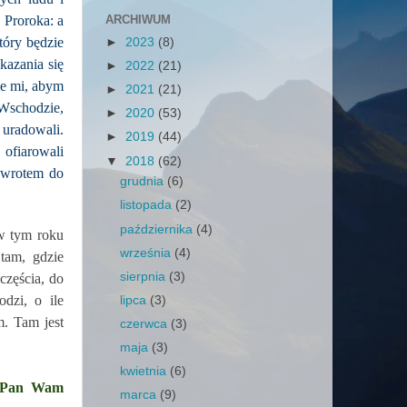
 Proroka: a
ARCHIWUM
tóry będzie
►
2023
(8)
kazania się
►
2022
(21)
cie mi, abym
►
2021
(21)
 Wschodzie,
►
2020
(53)
 uradowali.
►
2019
(44)
 ofiarowali
▼
2018
(62)
powrotem do
grudnia
(6)
listopada
(2)
października
(4)
w tym roku
września
(4)
 tam, gdzie
sierpnia
(3)
częścia, do
dzi, o ile
lipca
(3)
m. Tam jest
czerwca
(3)
maja
(3)
kwietnia
(6)
ry Pan Wam
marca
(9)