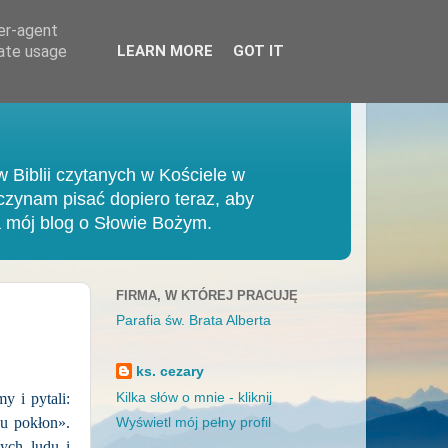
ser-agent
rate usage
LEARN MORE
GOT IT
 Biblii czytanych w Kościele w
czynam pisać dopiero teraz, aby
 mój blog o Słowie Bożym.
FIRMA, W KTÓREJ PRACUJĘ
Parafia św. Brata Alberta
ks. cezary
y i pytali:
Kilka słów o mnie - kliknij
u pokłon».
Wyświetl mój pełny profil
nych ludu i