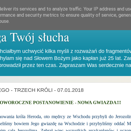
liver its services and to analyze traffic. Your IP address and u
rmance and security metrics to ensure quality of service, gene
buse.
a Twój słucha
hciałbym uchwycić kilka myśli z rozważań do fragmentów
ochylam się nad Słowem Bożym jako kapłan już 25 lat. Za
rowadził przez ten czas. Zapraszam Was serdecznie na
 - TRZECH KRÓLI - 07.01.2018
NOWOROCZNE POSTANOWIENIE - NOWA GWIAZDA!!!
nowania króla Heroda, oto mędrcy ze Wschodu przybyli do Jerozolim
zeliśmy bowiem Jego gwiazdę na Wschodzie i przybyliśmy oddać M
z nim cała Jerozolima. Zebrał więc wszystkich arcykapłanów i uczo