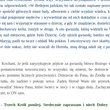
mu odpowiedzieli: «W Betlejem judzkim, bo tak zostało napisane przez
hsze spośród głównych miast Judy, albowiem z ciebie wyjdzie władca, k
łał potajemnie mędrców i wywiedział się od nich dokładnie o czas u
 się tam i wypytajcie starannie o dziecię, a gdy Je znajdziecie, donieś
łuchawszy króla, ruszyli w drogę. A oto gwiazda, którą widzieli na
ię nad miejscem, gdzie było Dziecię. Gdy ujrzeli gwiazdę, bardzo się
Maryją; padli na twarz i oddali Mu pokłon. I otworzywszy swe skarby,
we śnie nakaz, żeby nie wracali do Heroda, inną drogą udali się z 
Kochani, że jeśli zaryzykujecie pójście za gwiazdą Słowa Bożego 
 postanowienie noworoczne), to wszystko się zmieni, bo dotrzecie
owie, pomimo licznych przeciwności. Dotrzecie do Pana, do Źródła sz
iatła, do nadziei i pokoju serca. Żaden Herod Wam nie przeszko
rowadzić Słowu Pana, które świeci w nocy i w ciągu dnia. Zachęca
oże, to ON sam.
o - Trzech Króli poniżej. Serdecznie zapraszam i niech Dob