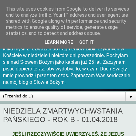
This site uses cookies from Google to deliver its services
Mów Panie bo sługa Twój
and to analyze traffic. Your IP address and user-agent are
shared with Google along with performance and security
słucha
metrics to ensure quality of service, generate usage
statistics, and to detect and address abuse.
Witam Was serdecznie na tej stronce. Chciałbym uchwycić
LEARN MORE
GOT IT
kilka myśli z rozważań do fragmentów Biblii czytanych w
Kościele w niedziele i niektóre dni powszednie. Pochylam
się nad Słowem Bożym jako kapłan już 25 lat. Zaczynam
pisać dopiero teraz, aby wydobyć to, w czym Duch Święty
mnie prowadził przez ten czas. Zapraszam Was serdecznie
na mój blog o Słowie Bożym.
▼
NIEDZIELA ZMARTWYCHWSTANIA
PAŃSKIEGO - ROK B - 01.04.2018
JEŚLI RZECZYWIŚCIE UWIERZYŁEŚ, ŻE JEZUS