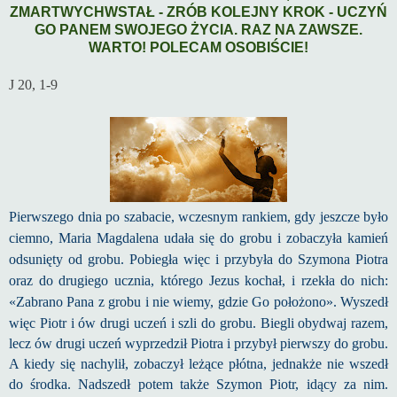
ZMARTWYCHWSTAŁ - ZRÓB KOLEJNY KROK - UCZYŃ
GO PANEM SWOJEGO ŻYCIA. RAZ NA ZAWSZE.
WARTO! POLECAM OSOBIŚCIE!
J 20, 1-9
Pierwszego dnia po szabacie, wczesnym rankiem, gdy jeszcze było
ciemno, Maria Magdalena udała się do grobu i zobaczyła kamień
odsunięty od grobu. Pobiegła więc i przybyła do Szymona Piotra
oraz do drugiego ucznia, którego Jezus kochał, i rzekła do nich:
«Zabrano Pana z grobu i nie wiemy, gdzie Go położono».
Wyszedł
więc Piotr i ów drugi uczeń i szli do grobu. Biegli obydwaj razem,
lecz ów drugi uczeń wyprzedził Piotra i przybył pierwszy do grobu.
A kiedy się nachylił, zobaczył leżące płótna, jednakże nie wszedł
do środka. Nadszedł potem także Szymon Piotr, idący za nim.