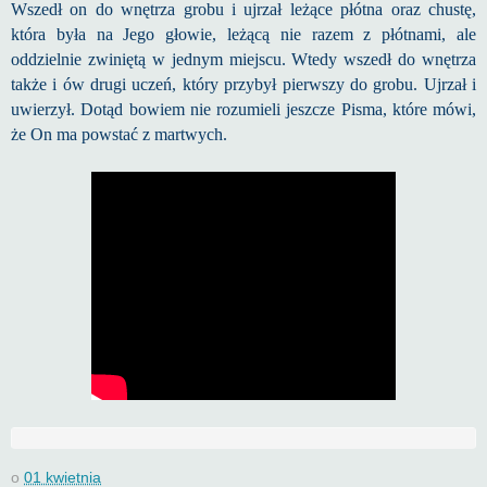
Wszedł on do wnętrza grobu i ujrzał leżące płótna oraz chustę,
która była na Jego głowie, leżącą nie razem z płótnami, ale
oddzielnie zwiniętą w jednym miejscu. Wtedy wszedł do wnętrza
także i ów drugi uczeń, który przybył pierwszy do grobu. Ujrzał i
uwierzył. Dotąd bowiem nie rozumieli jeszcze Pisma, które mówi,
że On ma powstać z martwych.
o
01 kwietnia