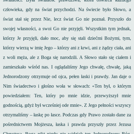
człowieka, gdy na świat przychodzi. Na świecie było Słowo, a
świat stał się przez Nie, lecz świat Go nie poznał. Przyszło do
swojej własności, a swoi Go nie przyjęli. Wszystkim tym jednak,
którzy Je przyjęli, dało moc, aby się stali dziećmi Bożymi, tym,
którzy wierzą w imię Jego – którzy ani z krwi, ani z żądzy ciała, ani
z woli męża, ale z Boga się narodzili. A Słowo stało się ciałem i
zamieszkało wśród nas. I oglądaliśmy Jego chwałę, chwałę, jaką
Jednorodzony otrzymuje od ojca, pełen łaski i prawdy. Jan daje o
Nim świadectwo i głośno woła w słowach: «Ten był, o którym
powiedziałem: Ten, który po mnie idzie, przewyższył mnie
godnością, gdyż był wcześniej ode mnie». Z Jego pełności wszyscy
otrzymaliśmy – łaskę po łasce. Podczas gdy Prawo zostało dane za
pośrednictwem Mojżesza, łaska i prawda przyszły przez Jezusa
Chrystusa. Boga nikt nigdy nie widział; ten Jednorodzony Bóg,