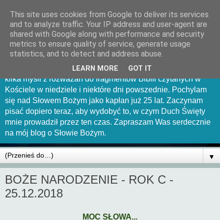
This site uses cookies from Google to deliver its services
Mów Panie bo sługa Twój
and to analyze traffic. Your IP address and user-agent are
shared with Google along with performance and security
słucha
metrics to ensure quality of service, generate usage
statistics, and to detect and address abuse.
Witam Was serdecznie na tej stronce. Chciałbym uchwycić
LEARN MORE
GOT IT
kilka myśli z rozważań do fragmentów Biblii czytanych w
Kościele w niedziele i niektóre dni powszednie. Pochylam
się nad Słowem Bożym jako kapłan już 25 lat. Zaczynam
pisać dopiero teraz, aby wydobyć to, w czym Duch Święty
mnie prowadził przez ten czas. Zapraszam Was serdecznie
na mój blog o Słowie Bożym.
▼
BOŻE NARODZENIE - ROK C -
25.12.2018
MOC SŁOWA...