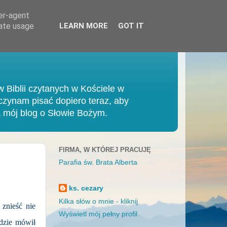
ser-agent
rate usage
LEARN MORE
GOT IT
 Biblii czytanych w Kościele w
czynam pisać dopiero teraz, aby
 mój blog o Słowie Bożym.
FIRMA, W KTÓREJ PRACUJĘ
Parafia św. Brata Alberta
ks. cezary
Kilka słów o mnie - kliknij
znieść nie
Wyświetl mój pełny profil
dzie mówił