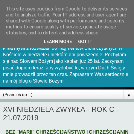
This site uses cookies from Google to deliver its services
Mów Panie bo sługa Twój
and to analyze traffic. Your IP address and user-agent are
shared with Google along with performance and security
słucha
metrics to ensure quality of service, generate usage
statistics, and to detect and address abuse.
Witam Was serdecznie na tej stronce. Chciałbym uchwycić
LEARN MORE
GOT IT
kilka myśli z rozważań do fragmentów Biblii czytanych w
Kościele w niedziele i niektóre dni powszednie. Pochylam
się nad Słowem Bożym jako kapłan już 25 lat. Zaczynam
pisać dopiero teraz, aby wydobyć to, w czym Duch Święty
mnie prowadził przez ten czas. Zapraszam Was serdecznie
na mój blog o Słowie Bożym.
▼
XVI NIEDZIELA ZWYKŁA - ROK C -
21.07.2019
BEZ "MARII" CHRZEŚCIJAŃSTWO I CHRZEŚCIJANIN