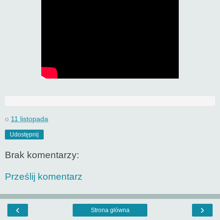
o
11 listopada
Udostępnij
Brak komentarzy:
Prześlij komentarz
‹
›
Strona główna