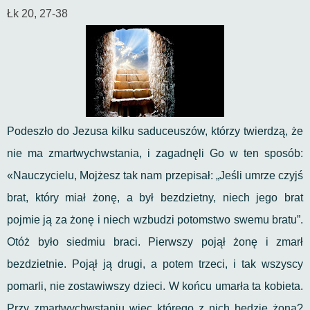
Łk 20, 27-38
Podeszło do Jezusa kilku saduceuszów, którzy twierdzą, że
nie ma zmartwychwstania, i zagadnęli Go w ten sposób:
«Nauczycielu, Mojżesz tak nam przepisał: „Jeśli umrze czyjś
brat, który miał żonę, a był bezdzietny, niech jego brat
pojmie ją za żonę i niech wzbudzi potomstwo swemu bratu”.
Otóż było siedmiu braci. Pierwszy pojął żonę i zmarł
bezdzietnie. Pojął ją drugi, a potem trzeci, i tak wszyscy
pomarli, nie zostawiwszy dzieci. W końcu umarła ta kobieta.
Przy zmartwychwstaniu więc którego z nich będzie żoną?