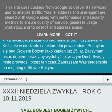
This site uses cookies from Google to deliver its services
Mów Panie bo sługa Twój
and to analyze traffic. Your IP address and user-agent are
shared with Google along with performance and security
słucha
metrics to ensure quality of service, generate usage
statistics, and to detect and address abuse.
Witam Was serdecznie na tej stronce. Chciałbym uchwycić
LEARN MORE
GOT IT
kilka myśli z rozważań do fragmentów Biblii czytanych w
Kościele w niedziele i niektóre dni powszednie. Pochylam
się nad Słowem Bożym jako kapłan już 25 lat. Zaczynam
pisać dopiero teraz, aby wydobyć to, w czym Duch Święty
mnie prowadził przez ten czas. Zapraszam Was serdecznie
na mój blog o Słowie Bożym.
▼
XXXII NIEDZIELA ZWYKŁA - ROK C -
10.11.2019
NASZ BÓG JEST BOGIEM ŻYWYCH...