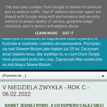
This site uses cookies from Google to deliver its services
Mów Panie bo sługa Twój
and to analyze traffic. Your IP address and user-agent are
shared with Google along with performance and security
słucha
metrics to ensure quality of service, generate usage
statistics, and to detect and address abuse.
Witam Was serdecznie na tej stronce. Chciałbym uchwycić
LEARN MORE
GOT IT
kilka myśli z rozważań do fragmentów Biblii czytanych w
Kościele w niedziele i niektóre dni powszednie. Pochylam
się nad Słowem Bożym jako kapłan już 25 lat. Zaczynam
pisać dopiero teraz, aby wydobyć to, w czym Duch Święty
mnie prowadził przez ten czas. Zapraszam Was serdecznie
na mój blog o Słowie Bożym.
▼
V NIEDZIELA ZWYKŁA - ROK C -
06.02.2022
NAWET JEDNEJ RYBKI . A CO DOPIERO CAŁEJ SIECI