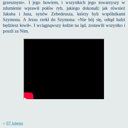
grzesznym». I jego bowiem, i wszystkich jego towarzyszy w
zdumienie wprawił połów ryb, jakiego dokonali; jak również
Jakuba i Jana, synów Zebedeusza, którzy byli wspólnikami
Szymona.
A Jezus rzekł do Szymona: «Nie bój się, odtąd ludzi
będziesz łowił». I wciągnąwszy łodzie na ląd, zostawili wszystko i
poszli za Nim.
o
07 lutego