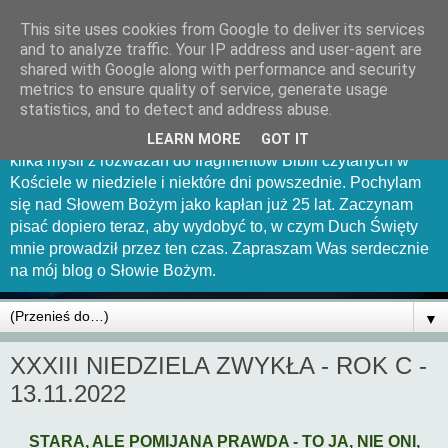
This site uses cookies from Google to deliver its services
Mów Panie bo sługa Twój
and to analyze traffic. Your IP address and user-agent are
shared with Google along with performance and security
słucha
metrics to ensure quality of service, generate usage
statistics, and to detect and address abuse.
Witam Was serdecznie na tej stronce. Chciałbym uchwycić
LEARN MORE
GOT IT
kilka myśli z rozważań do fragmentów Biblii czytanych w
Kościele w niedziele i niektóre dni powszednie. Pochylam
się nad Słowem Bożym jako kapłan już 25 lat. Zaczynam
pisać dopiero teraz, aby wydobyć to, w czym Duch Święty
mnie prowadził przez ten czas. Zapraszam Was serdecznie
na mój blog o Słowie Bożym.
▼
XXXIII NIEDZIELA ZWYKŁA - ROK C -
13.11.2022
STARA, ALE POMIJANA PRAWDA - TO JA, NIE ONI,