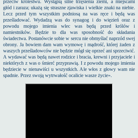
przeciw królestwu. Wystąpią silne trzęsienia ziemi, a miejscami
głód i zaraza; ukażą się straszne zjawiska i wielkie znaki na niebie.
Lecz przed tym wszystkim podniosą na was ręce i będą was
prześladować. Wydadzą was do synagog i do więzień oraz z
powodu mojego imienia wlec was będą przed królów i
namiestników. Będzie to dla was sposobność do składania
świadectwa. Postanówcie sobie w sercu nie obmyślać naprzód swej
obrony. Ja bowiem dam wam wymowę i mądrość, której żaden z
waszych prześladowców nie będzie mógł się oprzeć ani sprzeciwić.
A wydawać was będą nawet rodzice i bracia, krewni i przyjaciele i
niektórych z was o śmierć przyprawią. I z powodu mojego imienia
będziecie w nienawiści u wszystkich. Ale włos z głowy wam nie
spadnie. Przez swoją wytrwałość ocalicie wasze życie».