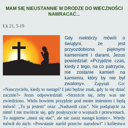
MAM SIĘ NIEUSTANNIE W DRODZE DO WIECZNOŚCI
NAWRACAĆ...
Łk 21, 5-19
Gdy niektórzy mówili o
świątyni, że jest
przyozdobiona pięknymi
kamieniami i darami, Jezus
powiedział: «Przyjdzie czas,
kiedy z tego, na co patrzycie,
nie zostanie kamień na
kamieniu, który by nie był
zwalony».
Zapytali Go:
«Nauczycielu, kiedy to nastąpi? I jaki będzie znak, gdy to się dziać
zacznie?» Jezus odpowiedział: «Strzeżcie się, żeby was nie
zwiedziono. Wielu bowiem przyjdzie pod moim imieniem i będą
mówić: „To ja jestem” oraz: „Nadszedł czas”. Nie podążajcie za
nimi! I nie trwóżcie się, gdy posłyszycie o wojnach i przewrotach.
To najpierw „musi się stać”, ale nie zaraz nastąpi koniec». Wtedy
mówił do nich: «Powstanie naród przeciw narodowi” i królestwo